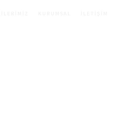
ILERIMIZ
KURUMSAL
İLETIŞIM
ALI