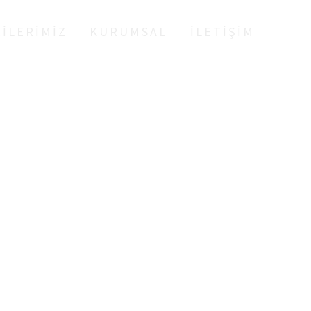
ILERIMIZ
KURUMSAL
İLETIŞIM
IK KAPISI