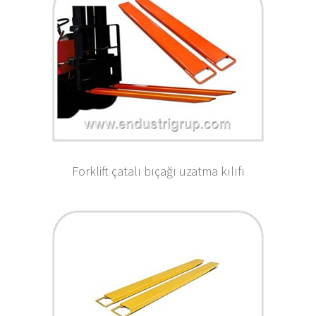
Forklift çatalı bıçağı uzatma kılıfı